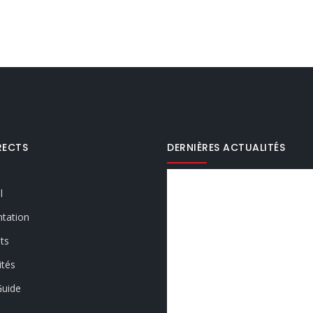
IRECTS
DERNIÈRES ACTUALITÉS
l
tation
ts
ités
Guide