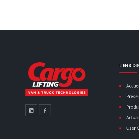
LIENS D
Accuei
Présen
Produi
Actual
User 