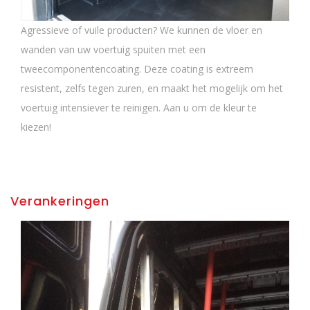
Agressieve of vuile producten? We kunnen de vloer en
wanden van uw voertuig spuiten met een
tweecomponentencoating. Deze coating is extreem
resistent, zelfs tegen zuren, en maakt het mogelijk om het
voertuig intensiever te reinigen. Aan u om de kleur te
kiezen!
Verankeringen