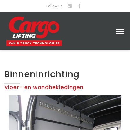
Follow us
Binneninrichting
Vloer- en wandbekledingen