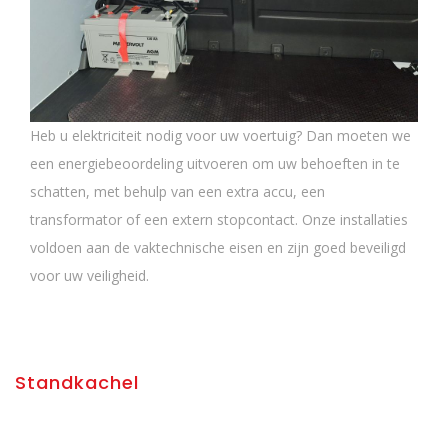
Heb u elektriciteit nodig voor uw voertuig? Dan moeten we
een energiebeoordeling uitvoeren om uw behoeften in te
schatten, met behulp van een extra accu, een
transformator of een extern stopcontact. Onze installaties
voldoen aan de vaktechnische eisen en zijn goed beveiligd
voor uw veiligheid.
Standkachel