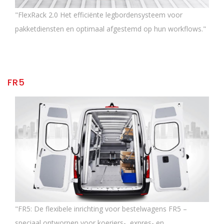
"FlexRack 2.0 Het efficiënte legbordensysteem voor
pakketdiensten en optimaal afgestemd op hun workflows."
FR5
"FR5: De flexibele inrichting voor bestelwagens FR5 –
speciaal ontworpen voor koeriers-, expres- en